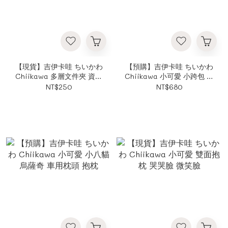
【現貨】吉伊卡哇 ちいかわ
【預購】吉伊卡哇 ちいかわ
Chiikawa 多層文件夾 資料
Chiikawa 小可愛 小跨包 隨
夾 收納 辦公用品 文件夾
身包
NT$250
NT$680