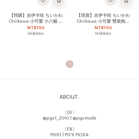
【預購】吉伊卡哇 ちいかわ
【現貨】吉伊卡哇 ちいかわ
Chiikawa 小可愛 小八貓 烏
Chiikawa 小可愛 雙面抱枕
薩奇 車用枕頭 抱枕
哭哭臉 微笑臉
NT$750
NT$750
NT$880
NT$880
1
ABOUT.
〔IG〕
@pgs7_2010
|
@pgs.moda
〔FB〕
PGS7
|
PG'S MODA