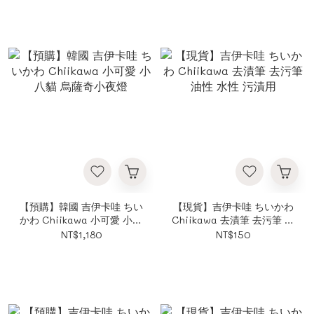
【預購】韓國 吉伊卡哇 ちい
【現貨】吉伊卡哇 ちいかわ
かわ Chiikawa 小可愛 小八
Chiikawa 去漬筆 去污筆 油
貓 烏薩奇小夜燈
性 水性 污漬用
NT$1,180
NT$150