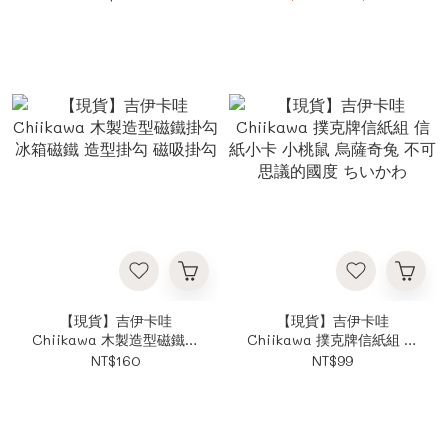
小可愛 小八貓 兔兔 小桃鼠
【現貨】吉伊卡哇
【現貨】吉伊卡哇
Chiikawa 木製造型磁鐵掛
Chiikawa 撲克牌信紙組 信
勾 冰箱磁鐵 造型掛勾 磁吸
紙小卡 小桃鼠 烏薩奇兔 不
NT$160
NT$99
掛勾
可思議的國度 ちいかわ