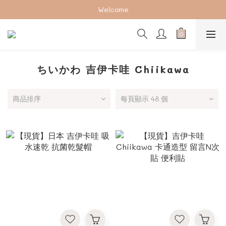
加入會員下單享2%回饋紅利 ❤❤
Welcome
加入會員下單享2%回饋紅利 ❤❤
ちいかわ 吉伊卡哇 Chiikawa
商品排序
每頁顯示 48 個