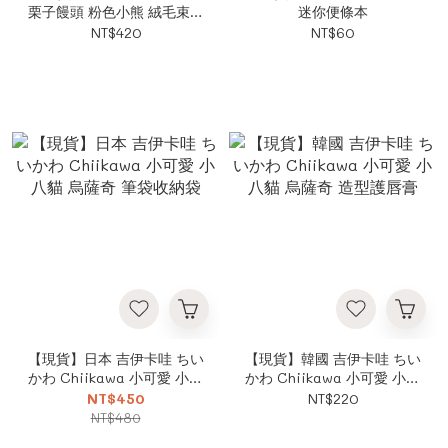
栗子饅頭 粉色小熊 絨毛束口
迷你便條本
袋 收納袋
NT$420
NT$60
【現貨】日本 吉伊卡哇 ちい
【現貨】韓國 吉伊卡哇 ちい
かわ Chiikawa 小可愛 小八
かわ Chiikawa 小可愛 小八
貓 烏薩奇 筆袋收納袋
貓 烏薩奇 造型護唇膏
NT$450
NT$220
NT$480