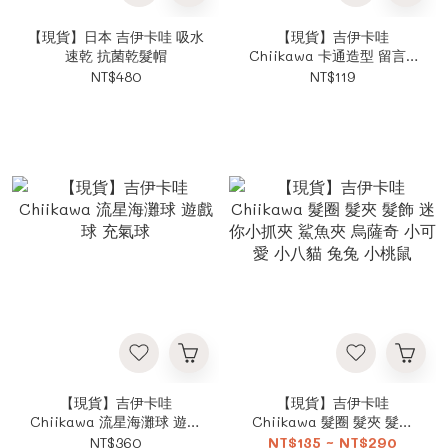
【現貨】日本 吉伊卡哇 吸水
【現貨】吉伊卡哇
速乾 抗菌乾髮帽
Chiikawa 卡通造型 留言N
次貼 便利貼
NT$480
NT$119
【現貨】吉伊卡哇
【現貨】吉伊卡哇
Chiikawa 流星海灘球 遊戲
Chiikawa 髮圈 髮夾 髮飾
球 充氣球
迷你小抓夾 鯊魚夾 烏薩奇
NT$360
NT$135 ~ NT$290