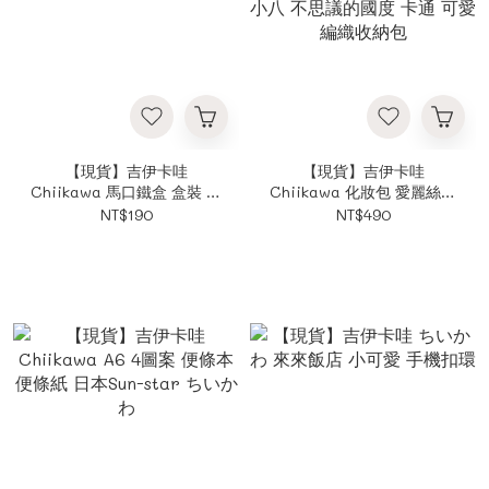
【現貨】吉伊卡哇
【現貨】吉伊卡哇
Chiikawa 馬口鐵盒 盒裝 便
Chiikawa 化妝包 愛麗絲茶
條紙 ちいかわ
會 刺繡船型收納包 小拉鏈包
NT$190
NT$490
小八 不思議的國度 卡通 可
愛 編織收納包