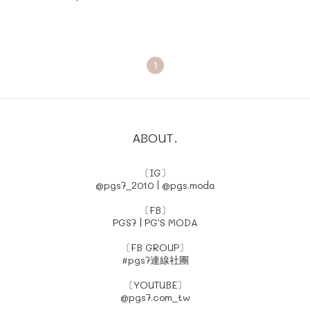
1
ABOUT.
〔IG〕
@pgs7_2010
|
@pgs.moda
〔FB〕
PGS7
|
PG'S MODA
〔FB GROUP〕
#pgs7連線社團
〔YOUTUBE〕
@pgs7.com_tw