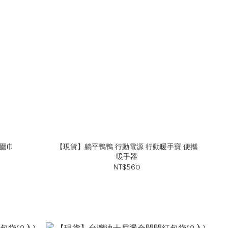
圍巾
【現貨】躺平鴨鴨 行動電源 行動暖手寶 便攜
暖手器
NT$560