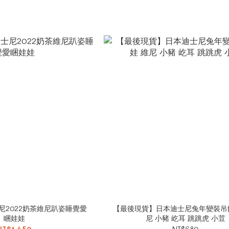
尼2022奶茶維尼趴姿睡覺愛
【最後現貨】日本迪士尼兔年變裝吊
睏娃娃
尼 小豬 屹耳 跳跳虎 小荳
NT$1,450
NT$680