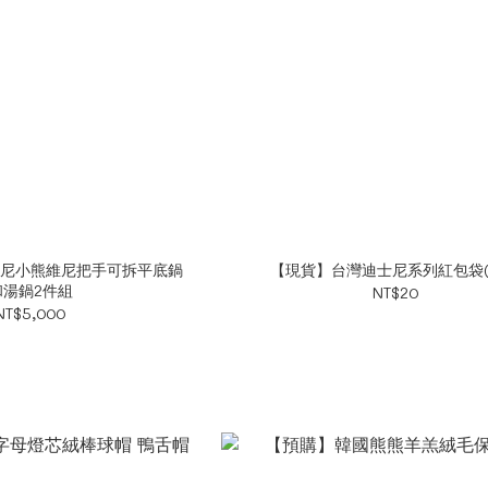
尼小熊維尼把手可拆平底鍋
【現貨】台灣迪士尼系列紅包袋(
和湯鍋2件組
NT$20
NT$5,000