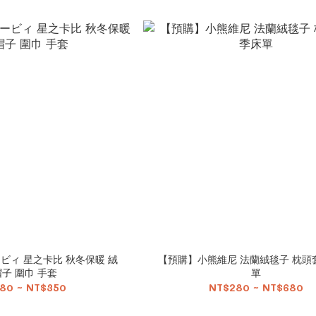
冬保暖 絨
【預購】小熊維尼 法蘭絨毯子 枕頭
子 圍巾 手套
單
80 ~ NT$350
NT$280 ~ NT$680