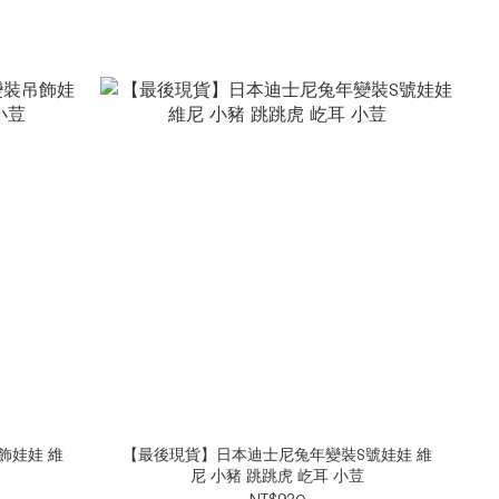
飾娃娃 維
【最後現貨】日本迪士尼兔年變裝S號娃娃 維
尼 小豬 跳跳虎 屹耳 小荳
NT$920