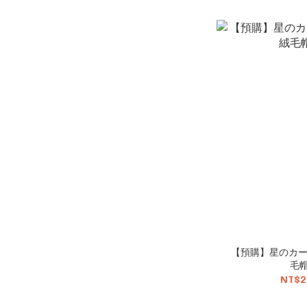
【預購】星のカービィ 星之卡比 秋
毛帽
NT$2