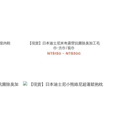
室內鞋
【現貨】日本迪士尼米奇露營抗菌除臭加工毛
巾-方巾/長巾
NT$150 ~ NT$300