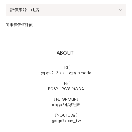
尚未有任何評價
ABOUT.
〔IG〕
@pgs7_2010
|
@pgs.moda
〔FB〕
PGS7
|
PG'S MODA
〔FB GROUP〕
#pgs7連線社團
〔YOUTUBE〕
@pgs7.com_tw