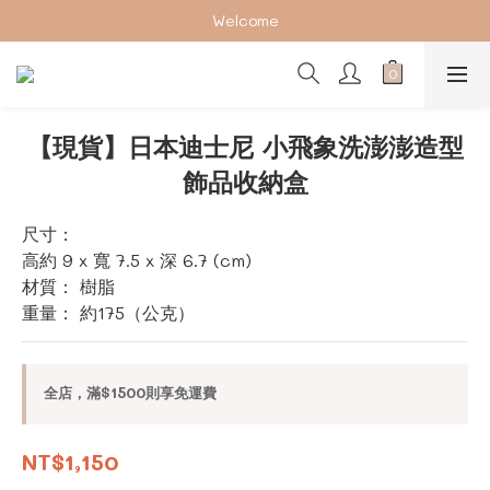
加入會員下單享2%回饋紅利 ❤❤
Welcome
加入會員下單享2%回饋紅利 ❤❤
【現貨】日本迪士尼 小飛象洗澎澎造型
飾品收納盒
尺寸：
高約 9 x 寬 7.5 x 深 6.7 (cm)
材質： 樹脂
重量： 約175（公克）
全店，滿$1500則享免運費
NT$1,150