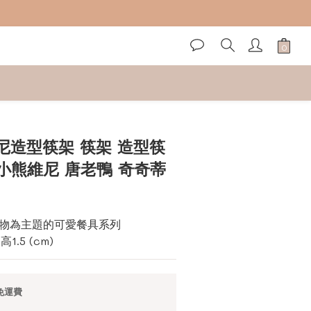
立即購買
尼造型筷架 筷架 造型筷
 小熊維尼 唐老鴨 奇奇蒂
物為主題的可愛餐具系列
1.5 (cm)
免運費