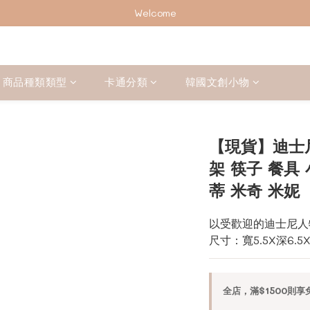
加入會員下單享2%回饋紅利 ❤❤
Welcome
加入會員下單享2%回饋紅利 ❤❤
商品種類類型
卡通分類
韓國文創小物
【現貨】迪士
架 筷子 餐具
蒂 米奇 米妮
以受歡迎的迪士尼人
尺寸：寬5.5X深6.5X高
全店，滿$1500則享