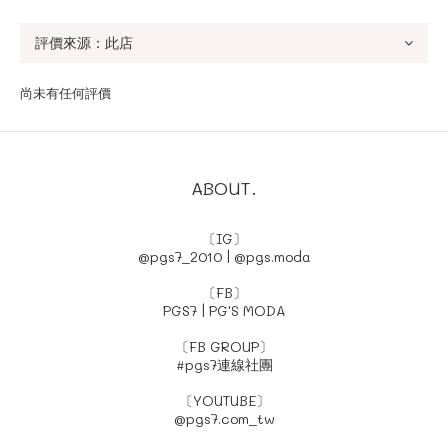
尚未有任何評價
ABOUT.
〔IG〕
@pgs7_2010
|
@pgs.moda
〔FB〕
PGS7
|
PG'S MODA
〔FB GROUP〕
#pgs7連線社團
〔YOUTUBE〕
@pgs7.com_tw