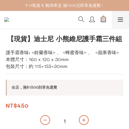
7-11取貨 & 郵局寄送 滿1500元即享免運費 ! 
加入會員下單享2%回饋紅利 ❤❤
Welcome
加入會員下單享2%回饋紅利 ❤❤
【現貨】迪士尼 小熊維尼護手霜三件組
護手霜香味: <鈴蘭香味> 、 <蜂蜜香味> 、  <蘋果香味> 
本體尺寸：160 x 120 x 30mm
包裝尺寸：約 115×155×30mm
全店，滿$1500則享免運費
NT$450