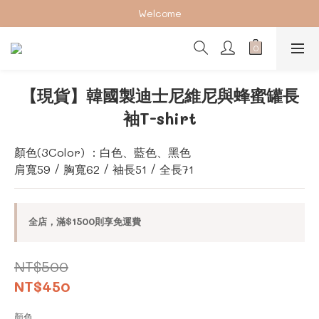
加入會員下單享2%回饋紅利 ❤❤
Welcome
加入會員下單享2%回饋紅利 ❤❤
【現貨】韓國製迪士尼維尼與蜂蜜罐長
袖T-shirt
顏色(3Color) ：白色、藍色、黑色
肩寬59 / 胸寬62 / 袖長51 / 全長71
全店，滿$1500則享免運費
NT$500
NT$450
顏色