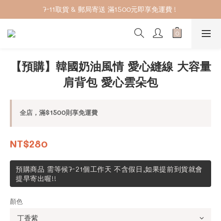
7-11取貨 & 郵局寄送 滿1500元即享免運費 ! 
加入會員下單享2%回饋紅利 ❤❤
Welcome
加入會員下單享2%回饋紅利 ❤❤
【預購】韓國奶油風情 愛心縫線 大容量
肩背包 愛心雲朵包
全店，滿$1500則享免運費
NT$280
預購商品 需等候7-21個工作天 不含假日,如果提前到貨就會
提早寄出喔!!
顏色