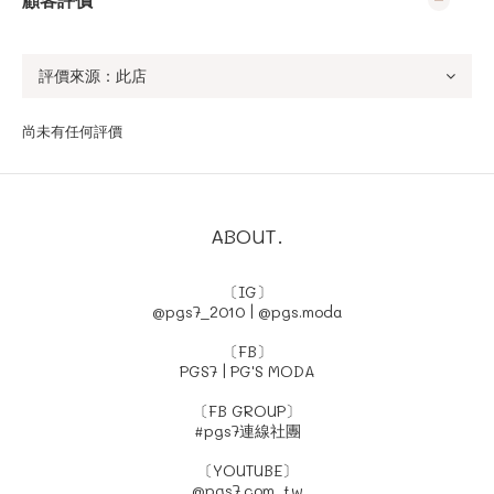
尚未有任何評價
ABOUT.
〔IG〕
@pgs7_2010
|
@pgs.moda
〔FB〕
PGS7
|
PG'S MODA
〔FB GROUP〕
#pgs7連線社團
〔YOUTUBE〕
@pgs7.com_tw