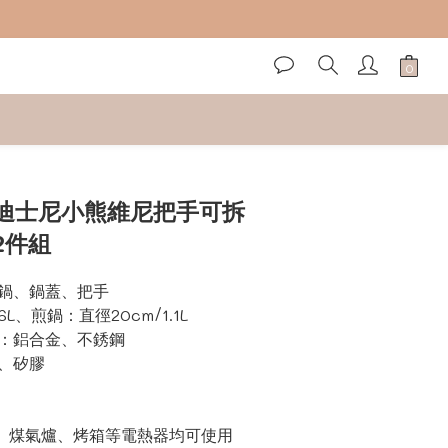
立即購買
迪士尼小熊維尼把手可拆
2件組
鍋、鍋蓋、把手
6L、煎鍋：直徑20cm/1.1L
鍋：鋁合金、不銹鋼
、矽膠
00V)、煤氣爐、烤箱等電熱器均可使用