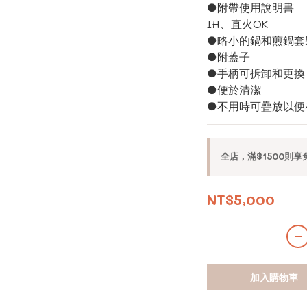
●附帶使用說明書
IH、直火OK
●略小的鍋和煎鍋套
●附蓋子
●手柄可拆卸和更換
●便於清潔
●不用時可疊放以便
全店，滿$1500則享
NT$5,000
加入購物車