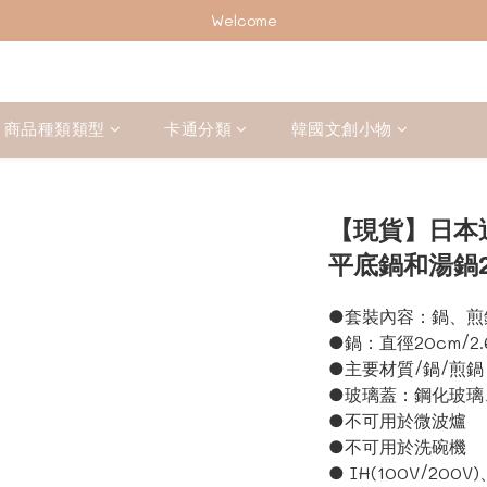
加入會員下單享2%回饋紅利 ❤❤
Welcome
加入會員下單享2%回饋紅利 ❤❤
商品種類類型
卡通分類
韓國文創小物
【現貨】日本
平底鍋和湯鍋
●套裝內容：鍋、煎
●鍋：直徑20cm/2.
●主要材質/鍋/煎
●玻璃蓋：鋼化玻璃
●不可用於微波爐 
●不可用於洗碗機
● IH(100V/2