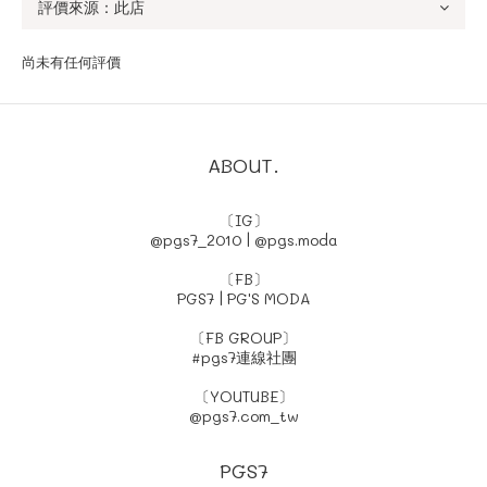
尚未有任何評價
ABOUT.
〔IG〕
@pgs7_2010
|
@pgs.moda
〔FB〕
PGS7
|
PG'S MODA
〔FB GROUP〕
#pgs7連線社團
〔YOUTUBE〕
@pgs7.com_tw
PGS7