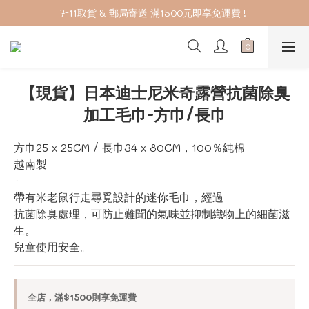
7-11取貨 & 郵局寄送 滿1500元即享免運費 ! 
加入會員下單享2%回饋紅利 ❤❤
Welcome
加入會員下單享2%回饋紅利 ❤❤
【現貨】日本迪士尼米奇露營抗菌除臭
加工毛巾-方巾/長巾
方巾25 x 25CM / 長巾34 x 80CM，100％純棉
越南製
-
帶有米老鼠行走尋覓設計的迷你毛巾，經過
抗菌除臭處理，可防止難聞的氣味並抑制織物上的細菌滋
生。
兒童使用安全。
全店，滿$1500則享免運費