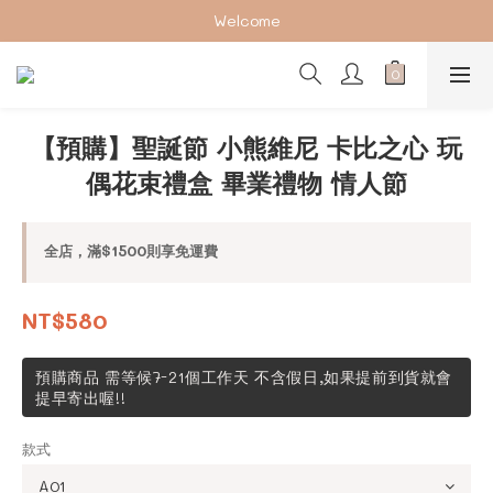
加入會員下單享2%回饋紅利 ❤❤
Welcome
加入會員下單享2%回饋紅利 ❤❤
【預購】聖誕節 小熊維尼 卡比之心 玩
偶花束禮盒 畢業禮物 情人節
全店，滿$1500則享免運費
NT$580
預購商品 需等候7-21個工作天 不含假日,如果提前到貨就會
提早寄出喔!!
款式