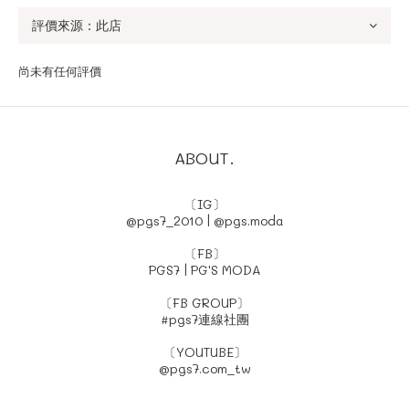
尚未有任何評價
ABOUT.
〔IG〕
@pgs7_2010
|
@pgs.moda
〔FB〕
PGS7
|
PG'S MODA
〔FB GROUP〕
#pgs7連線社團
〔YOUTUBE〕
@pgs7.com_tw