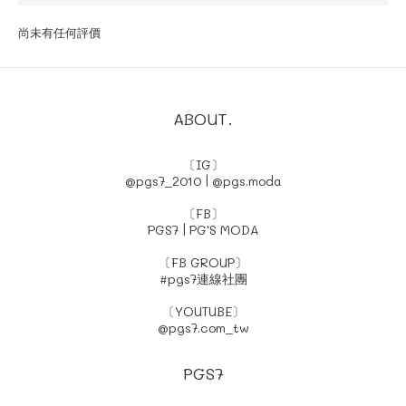
尚未有任何評價
ABOUT.
〔IG〕
@pgs7_2010
|
@pgs.moda
〔FB〕
PGS7
|
PG'S MODA
〔FB GROUP〕
#pgs7連線社團
〔YOUTUBE〕
@pgs7.com_tw
PGS7