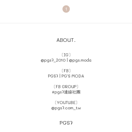
1
ABOUT.
〔IG〕
@pgs7_2010
|
@pgs.moda
〔FB〕
PGS7
|
PG'S MODA
〔FB GROUP〕
#pgs7連線社團
〔YOUTUBE〕
@pgs7.com_tw
PGS7