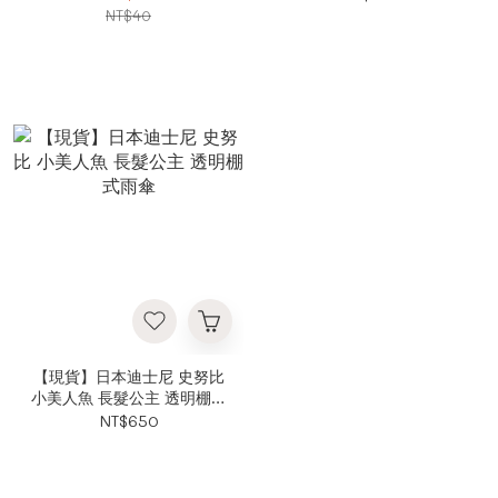
NT$40
【現貨】日本迪士尼 史努比
小美人魚 長髮公主 透明棚式
雨傘
NT$650