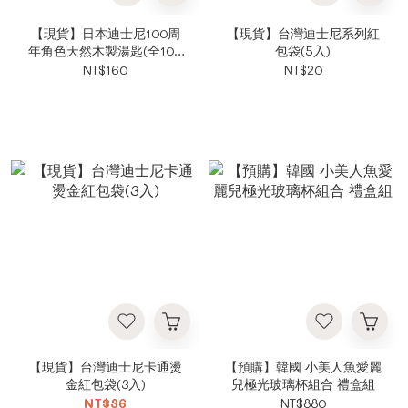
【現貨】日本迪士尼100周
【現貨】台灣迪士尼系列紅
年角色天然木製湯匙(全100
包袋(5入)
款)
NT$160
NT$20
【現貨】台灣迪士尼卡通燙
【預購】韓國 小美人魚愛麗
金紅包袋(3入)
兒極光玻璃杯組合 禮盒組
NT$36
NT$880