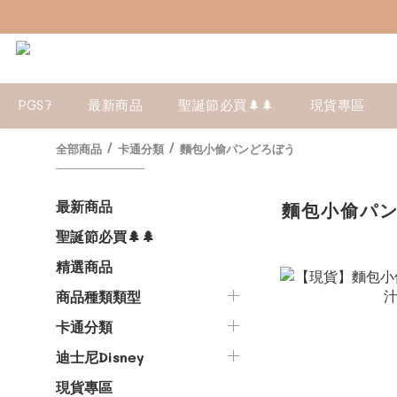
PGS7
最新商品
聖誕節必買🌲🌲
現貨專區
全部商品
/
卡通分類
/
麵包小偷パンどろぼう
最新商品
麵包小偷パ
聖誕節必買🌲🌲
精選商品
商品種類類型
卡通分類
迪士尼Disney
現貨專區