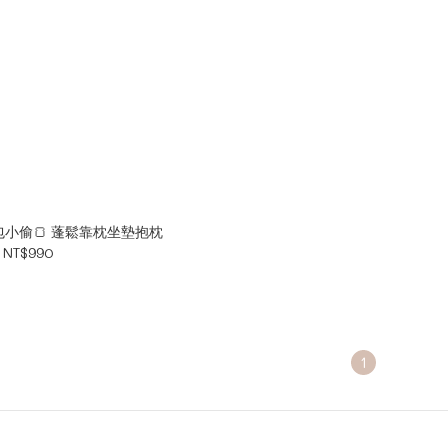
小偷🍞 蓬鬆靠枕坐墊抱枕
NT$990
1