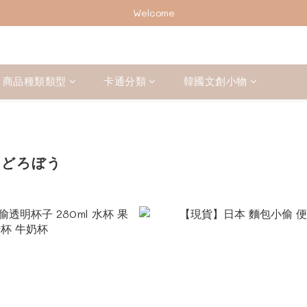
加入會員下單享2%回饋紅利 ❤❤
Welcome
加入會員下單享2%回饋紅利 ❤❤
商品種類類型
卡通分類
韓國文創小物
ンどろぼう